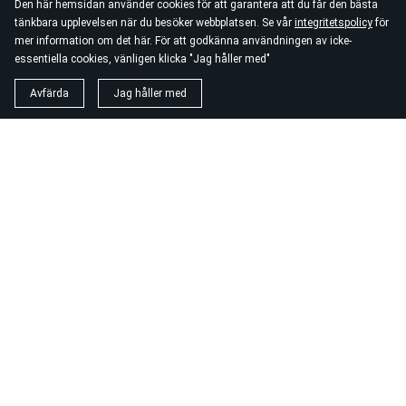
Den här hemsidan använder cookies för att garantera att du får den bästa
tänkbara upplevelsen när du besöker webbplatsen. Se vår
integritetspolicy
för
mer information om det här. För att godkänna användningen av icke-
essentiella cookies, vänligen klicka "Jag håller med"
Avfärda
Jag håller med
Ladda hem katalog här nedan.
SPA & Bastu